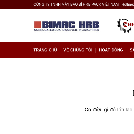
Skip
CÔNG TY TNHH MÁY BAO BÌ HRB PACK VIỆT NAM | Hotline: 
to
content
TRANG CHỦ
VỀ CHÚNG TÔI
HOẠT ĐỘNG
S
Có điều gì đó lớn la