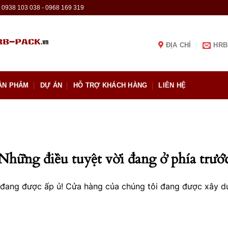
0938 103 038 - 0968 169 319
ĐỊA CHỈ
HRB
ẢN PHẨM
DỰ ÁN
HỖ TRỢ KHÁCH HÀNG
LIÊN HỆ
Những điều tuyệt vời đang ở phía trướ
o đang được ấp ủ! Cửa hàng của chúng tôi đang được xây d