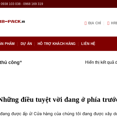
0938 103 038 - 0968 169 319
ĐỊA CHỈ
HR
ẢN PHẨM
DỰ ÁN
HỖ TRỢ KHÁCH HÀNG
LIÊN HỆ
thủ công”
Hiển thị kết quả 
Những điều tuyệt vời đang ở phía trướ
o đang được ấp ủ! Cửa hàng của chúng tôi đang được xây d