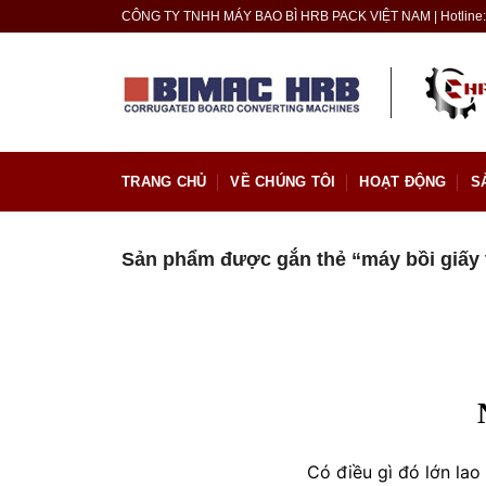
Skip
CÔNG TY TNHH MÁY BAO BÌ HRB PACK VIỆT NAM | Hotline: 
to
content
TRANG CHỦ
VỀ CHÚNG TÔI
HOẠT ĐỘNG
S
Sản phẩm được gắn thẻ “máy bồi giấy 
Có điều gì đó lớn la