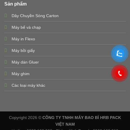
Sản phẩm
Dây Chuyền Sóng Carton
Máy bế và chạp
Máy in Flexo
Máy bồi giấy
Máy dán Gluer
Máy ghim
Các loại máy khác
Copyright 2026 ©
CÔNG TY TNHH MÁY BAO BÌ HRB PACK
VIỆT NAM