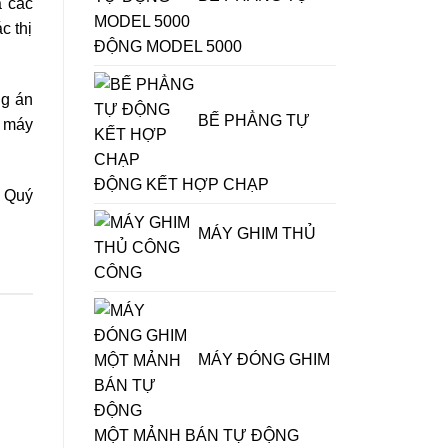
a các
c thị
ĐỘNG MODEL 5000
ng án
BẾ PHẲNG TỰ
ì máy
ĐỘNG KẾT HỢP CHẠP
o Quý
MÁY GHIM THỦ
CÔNG
MÁY ĐÓNG GHIM
MỘT MẢNH BÁN TỰ ĐỘNG