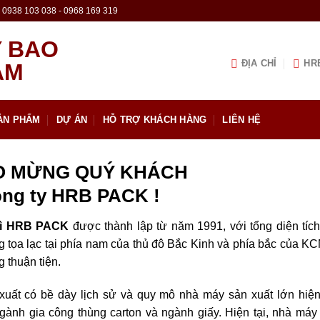
0938 103 038 - 0968 169 319
ĐỊA CHỈ
HR
ẢN PHẨM
DỰ ÁN
HỖ TRỢ KHÁCH HÀNG
LIÊN HỆ
O MỪNG QUÝ KHÁCH
ông ty HRB PACK !
bì HRB PACK
được thành lập từ năm 1991, với tổng diện tíc
tọa lạc tại phía nam của thủ đô Bắc Kinh và phía bắc của K
 thuận tiện.
uất có bề dày lịch sử và quy mô nhà máy sản xuất lớn hiện
ành gia công thùng carton và ngành giấy. Hiện tại, nhà máy