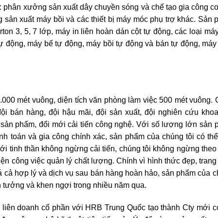
: phân xưởng sản xuất dây chuyền sóng và chế tạo gia công cơ
 sản xuất máy bồi và các thiết bị máy móc phụ trợ khác. Sản
ton 3, 5, 7 lớp, máy in liên hoàn dán cột tự động, các loại má
ự động, máy bế tự động, máy bồi tự động và bán tự động, máy
.000 mét vuông, diện tích văn phòng làm việc 500 mét vuông.
i bán hàng, đội hậu mãi, đội sản xuất, đội nghiên cứu kho
 sản phẩm, đổi mới cải tiến công nghệ. Với số lượng lớn sản
nh toán và gia công chính xác, sản phẩm của chúng tôi có th
i tinh thần không ngừng cải tiến, chúng tôi không ngừng theo
iện công việc quản lý chất lượng. Chính vì hình thức đẹp, trang
 giá cả hợp lý và dịch vụ sau bán hàng hoàn hảo, sản phẩm của 
n tưởng và khen ngợi trong nhiều năm qua.
 liên doanh cổ phần với HRB Trung Quốc tạo thành Cty mới c