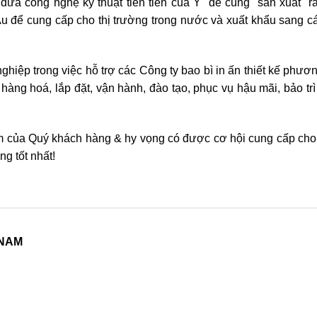
đưa công nghệ kỹ thuật tiên tiến của Ý để cùng sản xuất r
 để cung cấp cho thị trường trong nước và xuất khẩu sang cá
ghiệp trong việc hỗ trợ các Công ty bao bì in ấn thiết kế phươ
 hàng hoá, lắp đặt, vận hành, đào tạo, phục vụ hậu mãi, bảo tr
m của Quý khách hàng & hy vọng có được cơ hội cung cấp ch
g tốt nhất!
 NAM