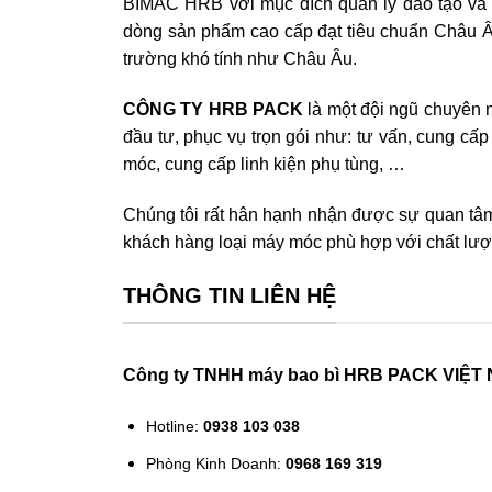
BIMAC HRB với mục đích quản lý đào tạo và 
dòng sản phẩm cao cấp đạt tiêu chuẩn Châu Âu
trường khó tính như Châu Âu.
CÔNG TY HRB PACK
là một đội ngũ chuyên n
đầu tư, phục vụ trọn gói như: tư vấn, cung cấp
móc, cung cấp linh kiện phụ tùng, …
Chúng tôi rất hân hạnh nhận được sự quan tâ
khách hàng loại máy móc phù hợp với chất lượn
THÔNG TIN LIÊN HỆ
Công ty TNHH máy bao bì HRB PACK VIỆT
Hotline:
0938 103 038
Phòng Kinh Doanh:
0968 169 319