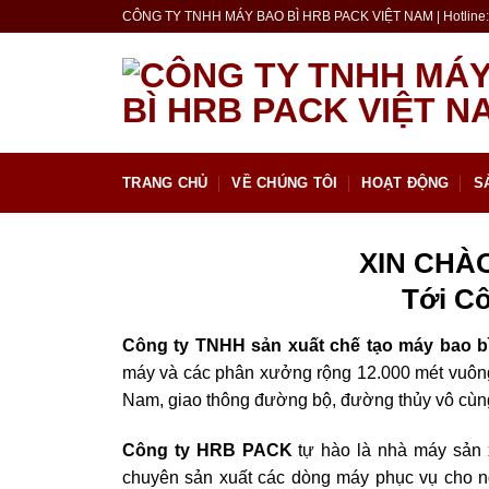
Skip
CÔNG TY TNHH MÁY BAO BÌ HRB PACK VIỆT NAM | Hotline: 
to
content
TRANG CHỦ
VỀ CHÚNG TÔI
HOẠT ĐỘNG
S
XIN CHÀ
Tới C
Công ty TNHH sản xuất chế tạo máy bao 
máy và các phân xưởng rộng 12.000 mét vuông 
Nam, giao thông đường bộ, đường thủy vô cùng
Công ty HRB PACK
tự hào là nhà máy sản x
chuyên sản xuất các dòng máy phục vụ cho ng