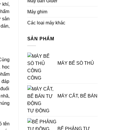
Máy dán Gluer
 khí,
 phẩm
Máy ghim
y sản
Các loại máy khác
 dán,
SẢN PHẨM
 Cùng
MÁY BẾ SÒ THỦ
a học
 phẩm
CÔNG
ể đáp
 đuổi
MÁY CẮT, BẾ BÁN
 nhã,
chúng
TỰ ĐỘNG
ó tên
BẾ PHẲNG TỰ